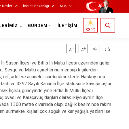
e-Devlet
İçişleri Bakanlığı
Muş
LERİMİZ
GÜNDEM
İLETİŞİM
33
°C
 Sason İlçesi ve Bitlis İli Mutki İlçesi üzerinden gelip
lo, Şeygo ve Mutki aşiretlerine mensup kişilerden
k, örf, adet ve ananeler sürdürülmektedir. Hasköy orta
 tarih ve 3392 Sayılı Kanunla İlçe statüsüne kavuşmuştur.
ak İlçesi, güneyinde yine Bitlis İli Mutki İlçesi
vası ve Karaçavuş dağları olarak ikiye ayrılır. İlçe
vada 1.300 metre civarında olup, dağlık kesiminde rakım
m sürmekte, kışları çok soğuk ve kar yağışlı, yazları ise