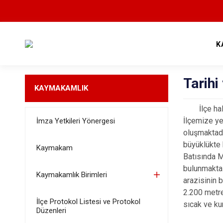
K
Tarihi
KAYMAKAMLIK
İlçe ha
İlçemize ye
İmza Yetkileri Yönergesi
oluşmaktadı
büyüklükte 
Kaymakam
Batısında M
bulunmakta 
Kaymakamlık Birimleri
arazisinin 
2.200 metre
İlçe Protokol Listesi ve Protokol
sıcak ve k
Düzenleri