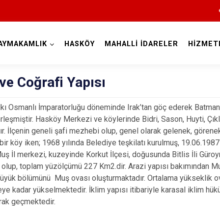
AYMAKAMLIK
HASKÖY
MAHALLİ İDARELER
HİZMET
Muş
 ve Coğrafi Yapısı
lkı Osmanlı İmparatorluğu döneminde Irak’tan göç ederek Batman İli
rleşmiştir. Hasköy Merkezi ve köylerinde Bidri, Sason, Huyti, Çık
r. İlçenin geneli şafi mezhebi olup, genel olarak gelenek, görene
bir köy iken; 1968 yılında Belediye teşkilatı kurulmuş, 19.06.1987
uş İl merkezi, kuzeyinde Korkut İlçesi, doğusunda Bitlis İli Güroym
olup, toplam yüzölçümü 227 Km2.dir. Arazi yapısı bakımından Muş o
Bulanık
büyük bölümünü Muş ovası oluşturmaktadır. Ortalama yükseklik o
Hasköy
ye kadar yükselmektedir. İklim yapısı itibariyle karasal iklim hükü
urak geçmektedir.
Korkut