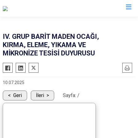
Muş
IV. GRUP BARİT MADEN OCAĞI,
KIRMA, ELEME, YIKAMA VE
Bulanık
MİKRONİZE TESİSİ DUYURUSU
Hasköy
Korkut
Malazgirt
10.07.2025
Varto
Geri
İleri
Sayfa:
/