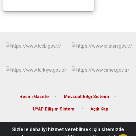
Resmi Gazete
Mevzuat Bilgi Sistemi
UYAP Bilişim Sistemi
Açık Kapı
Adres: Sunay Mahallesi Atatürk Caddesi No: 54 Kat: 2 Hasköy /
Sizlere daha iyi hizmet verebilmek için sitemizde
MUŞ