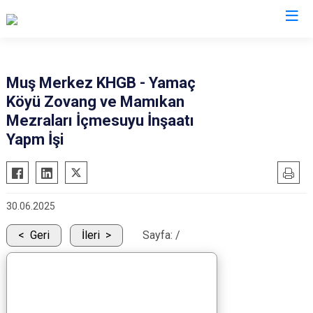
Muş
Muş Merkez KHGB - Yamaç
Köyü Zovang ve Mamıkan
Bulanık
Mezraları İçmesuyu İnşaatı
Hasköy
Yapm İşi
Korkut
Malazgirt
Varto
30.06.2025
Geri
İleri
Sayfa:
/