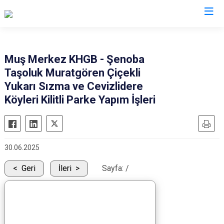
Muş
Muş Merkez KHGB - Şenoba
Taşoluk Muratgören Çiçekli
Bulanık
Yukarı Sızma ve Cevizlidere
Hasköy
Köyleri Kilitli Parke Yapım İşleri
Korkut
Malazgirt
Varto
30.06.2025
Geri
İleri
Sayfa:
/