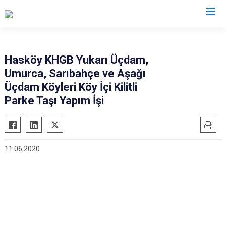
Muş
Hasköy KHGB Yukarı Üçdam,
Umurca, Sarıbahçe ve Aşağı
Bulanık
Üçdam Köyleri Köy İçi Kilitli
Hasköy
Parke Taşı Yapım İşi
Korkut
Malazgirt
Varto
11.06.2020