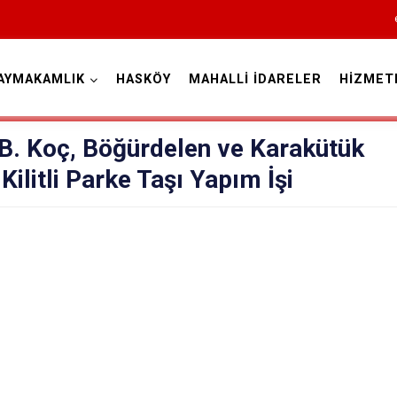
AYMAKAMLIK
HASKÖY
MAHALLİ İDARELER
HİZMET
Muş
B. Koç, Böğürdelen ve Karakütük
 Kilitli Parke Taşı Yapım İşi
Bulanık
Hasköy
Korkut