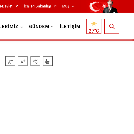
e-Devlet
İçişleri Bakanlığı
Muş
LERİMİZ
GÜNDEM
İLETİŞİM
27
°C