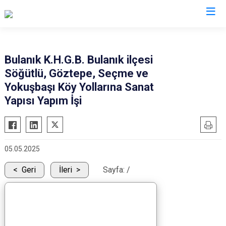
Muş
Bulanık K.H.G.B. Bulanık ilçesi
Söğütlü, Göztepe, Seçme ve
Bulanık
Yokuşbaşı Köy Yollarına Sanat
Hasköy
Yapısı Yapım İşi
Korkut
Malazgirt
Varto
05.05.2025
Geri
İleri
Sayfa:
/